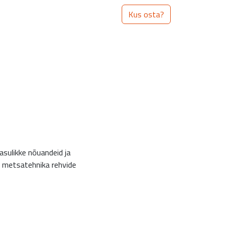
Kus osta?
asulikke nõuandeid ja
a metsatehnika rehvide