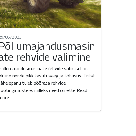
29/06/2023
Põllumajandusmasin
ate rehvide valimine
Põllumajandusmasinate rehvide valimisel on
oluline nende pikk kasutusaeg ja tõhusus. Erilist
tähelepanu tuleb pöörata rehvide
töötingimustele, milleks need on ette
Read
more...