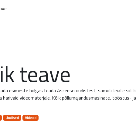
eave
ik teave
saada esimeste hulgas teada Ascenso uudistest, samuti leiate siit k
ja harivaid videomaterjale. Kõik põllumajandusmasinate, tööstus- j
Uudised
Videod