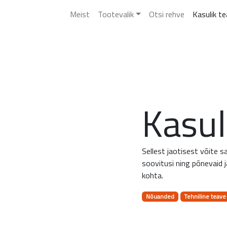
Meist
Tootevalik
Otsi rehve
Kasulik t
Kasul
Sellest jaotisest võite 
soovitusi ning põnevaid 
kohta.
Nõuanded
Tehniline teave