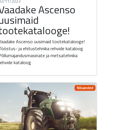
02/11/2023
Vaadake Ascenso
uusimaid
tootekatalooge!
Vaadake Ascenso uusimaid tootekatalooge!
Tööstus- ja ehitustehnika rehvide kataloog
Põllumajandusmasinate ja metsatehnika
rehvide kataloog
Nõuanded