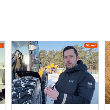
od
Videod