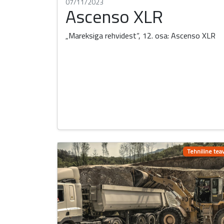
07/11/2023
Ascenso XLR
„Mareksiga rehvidest“, 12. osa: Ascenso XLR
Tehniline tea