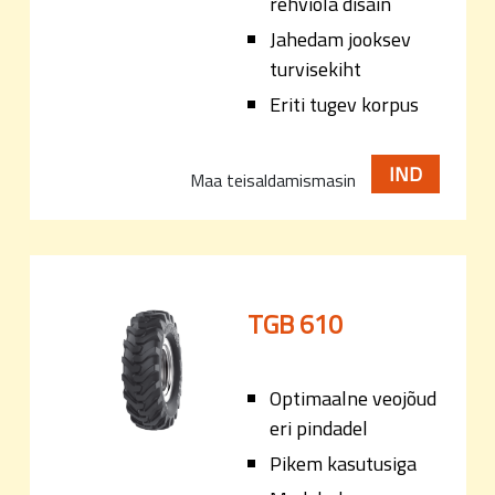
rehviõla disain
Jahedam jooksev
turvisekiht
Eriti tugev korpus
IND
Maa teisaldamismasin
TGB 610
Optimaalne veojõud
eri pindadel
Pikem kasutusiga