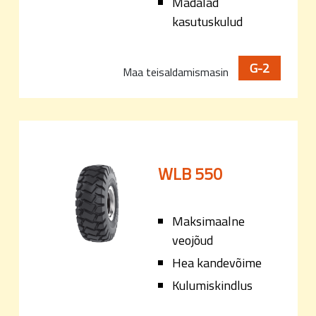
Madalad
kasutuskulud
G-2
Maa teisaldamismasin
WLB 550
Maksimaalne
veojõud
Hea kandevõime
Kulumiskindlus