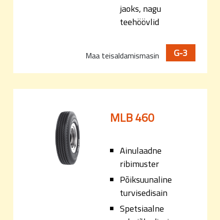
jaoks, nagu
teehöövlid
G-3
Maa teisaldamismasin
MLB 460
Ainulaadne
ribimuster
Põiksuunaline
turvisedisain
Spetsiaalne