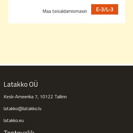
E-3/L-3
Maa teisaldamismasin
Latakko OÜ
Kesk-Ameerika 7, 10122 Tallinn
latakko@latakko.lv
latakko.eu
Tootevalik