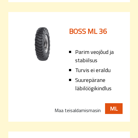
BOSS ML 36
Parim veojõud ja
stabiilsus
Turvis ei eraldu
Suurepärane
läbilöögikindlus
ML
Maa teisaldamismasin