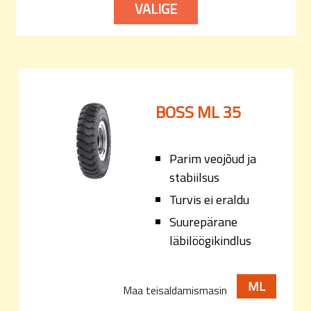
VALIGE
BOSS ML 35
Parim veojõud ja
stabiilsus
Turvis ei eraldu
Suurepärane
läbilöögikindlus
ML
Maa teisaldamismasin