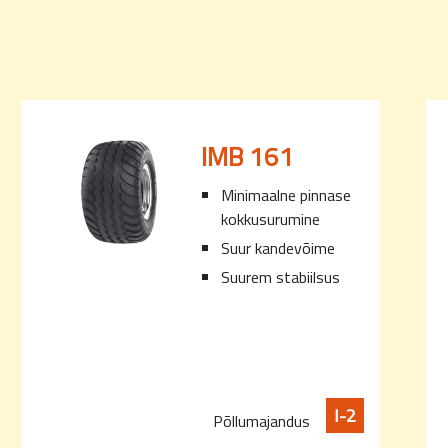
IMB 161
Minimaalne pinnase
kokkusurumine
Suur kandevõime
Suurem stabiilsus
I-2
Põllumajandus