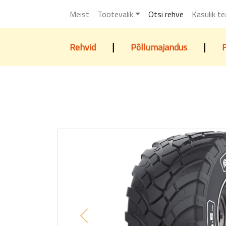
Meist
Tootevalik
Otsi rehve
Kasulik t
|
|
Rehvid
Põllumajandus
Previous