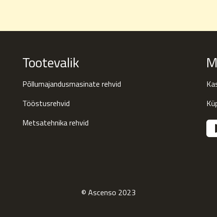
Tootevalik
M
Põllumajandusmasinate rehvid
Kas
Tööstusrehvid
Küp
Metsatehnika rehvid
© Ascenso 2023