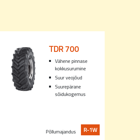
TDR 700
Vähene pinnase
kokkusurumine
Suur veojõud
Suurepärane
sõidukogemus
R-1W
Põllumajandus