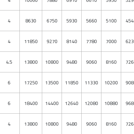
4
10060
7880
6910
6610
5950
529
4
8630
6750
5930
5660
5100
454
4
11850
9270
8140
7780
7000
623
4.5
13800
10800
9480
9060
8160
726
6
17250
13500
11850
11330
10200
908
6
18400
14400
12640
12080
10880
968
4
13800
10800
9480
9060
8160
726