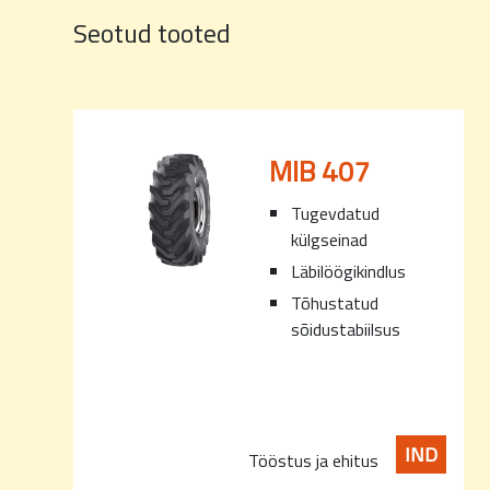
Seotud tooted
MIB 407
Tugevdatud
külgseinad
Läbilöögikindlus
Tõhustatud
sõidustabiilsus
IND
Tööstus ja ehitus