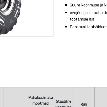
Suure koormuse ja ki
Veojõud ja isepuhas
töötamise ajal
Paremad läbisõidu
Mahalaadimata
Staatiline
mõõtmed
Rulli