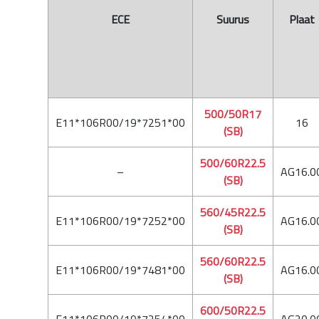
ECE
Suurus
Plaat
500/50R17
E11*106R00/19*7251*00
16
(SB)
500/60R22.5
–
AG16.0
(SB)
560/45R22.5
E11*106R00/19*7252*00
AG16.0
(SB)
560/60R22.5
E11*106R00/19*7481*00
AG16.0
(SB)
600/50R22.5