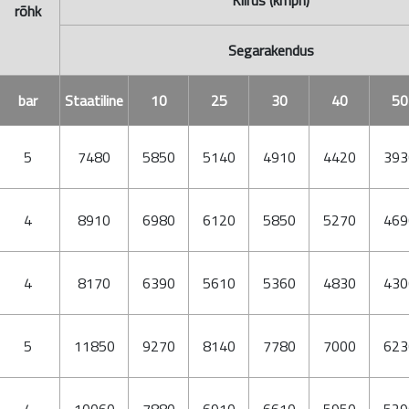
Kiirus (kmph)
rõhk
Segarakendus
bar
Staatiline
10
25
30
40
50
5
7480
5850
5140
4910
4420
393
4
8910
6980
6120
5850
5270
469
4
8170
6390
5610
5360
4830
430
5
11850
9270
8140
7780
7000
623