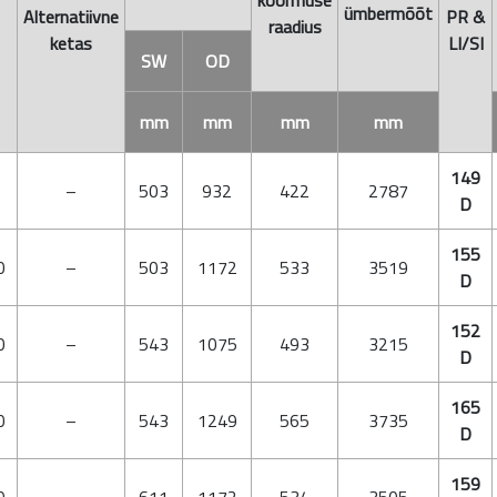
koormuse
ümbermõõt
Alternatiivne
PR &
raadius
ketas
LI/SI
SW
OD
mm
mm
mm
mm
149
–
503
932
422
2787
D
155
0
–
503
1172
533
3519
D
152
0
–
543
1075
493
3215
D
165
0
–
543
1249
565
3735
D
159