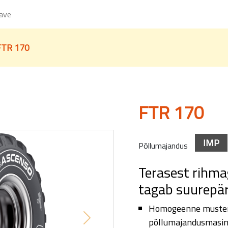
eave
FTR 170
FTR 170
IMP
Põllumajandus
Terasest rihma
tagab suurepär
Homogeenne muster
põllumajandusmasin
Next