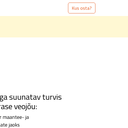
Kus osta?
ga suunatav turvis
ase veojõu:
 maantee- ja
ate jaoks