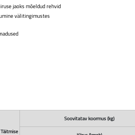
iruse jaoks mõeldud rehvid
tumine välitingimustes
omadused
Soovitatav koormus (kg)
Täitmise