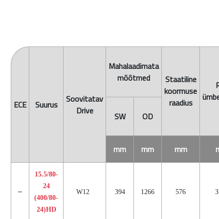
Mahalaadimata
mõõtmed
Staatiline
R
koormuse
ümb
Soovitatav
raadius
ECE
Suurus
Drive
SW
OD
mm
mm
mm
15.5/80-
24
–
W12
394
1266
576
3
(400/80-
24)HD