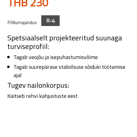
THB 230
R-4
Põllumajandus
Spetsiaalselt projekteeritud suunaga
turviseprofiil:
Tagab veojõu ja isepuhastumisvõime
Tagab suurepärase stabiilsuse sõiduki töötamise
ajal
Tugev nailonkorpus:
Kaitseb rehvi kahjustuste eest