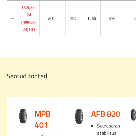
15.5/80-
24
–
W12
394
1266
576
3
(400/80-
24)HD
Seotud tooted
MPB
AFB 820
401
Suurepärane
stabiilsus