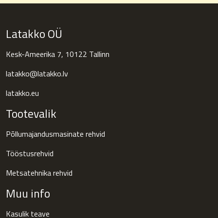
Latakko OÜ
Kesk-Ameerika 7, 10122 Tallinn
latakko@latakko.lv
latakko.eu
Tootevalik
Põllumajandusmasinate rehvid
Tööstusrehvid
Metsatehnika rehvid
Muu info
Kasulik teave