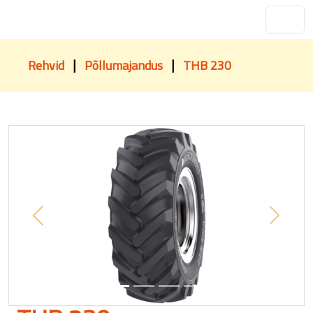
|
|
Rehvid
Põllumajandus
THB 230
Previous
Next