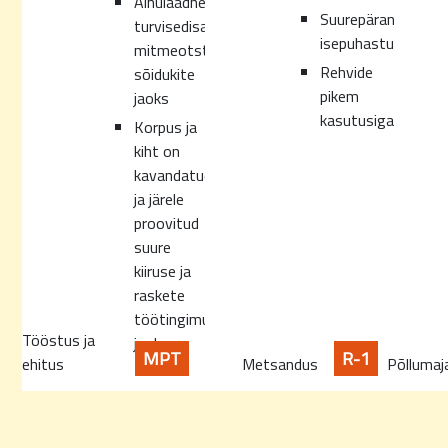
Ainulaadne
Suurepärane
turvisedisain
isepuhastumisvõi
mitmeotstarbeliste
Rehvide
sõidukite
pikem
jaoks
kasutusiga
Korpus ja
kiht on
kavandatud
ja järele
proovitud
suure
kiiruse ja
raskete
töötingimuste
Tööstus ja
jaoks
MPT
R-1
ehitus
Metsandus
Põllumaj